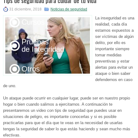
Tips de seguridad para cuidar de tu vida
de Acceso
31 diciembre, 2018
Noticias de seguridad
La inseguridad es una
Cursos
realidad, cada día
estamos expuestos a
ser víctimas de algún
Pruebas
delito, por ello es
de Integridad
importante siempre
tomar medidas
preventivas y estar
Otros
alertas para evitar un
ataque o bien saber
defendernos en caso
de uno.
Un ataque puede ocurrir en cualquier lugar, puede ser en nuestro propio
hogar o bien cuando salimos a ejercitarnos. A continuación te
presentaremos un video con tips de seguridad que puedes usar en
situaciones de peligro, es importante conocerlas y si es posible
practicarlas para que el día que te veas en la necesidad de usarlas
tengas la seguridad de saber lo que estás haciendo y sean mucho más
efectivas.