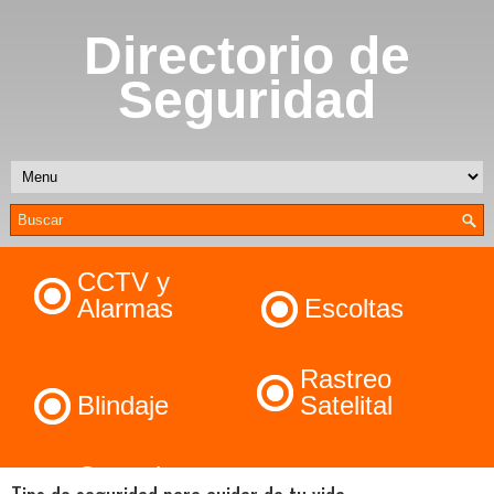
Directorio de
Seguridad
CCTV y
Alarmas
Escoltas
Rastreo
Blindaje
Satelital
Control