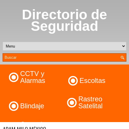
Directorio de
Seguridad
CCTV y
Alarmas
Escoltas
Rastreo
Blindaje
Satelital
Control